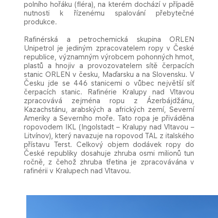
polního hořáku (fléra), na kterém dochází v případě
nutnosti k řízenému spalování přebytečné
produkce.
Rafinérská a petrochemická skupina ORLEN
Unipetrol je jediným zpracovatelem ropy v České
republice, významným výrobcem pohonných hmot,
plastů a hnojiv a provozovatelem sítě čerpacích
stanic ORLEN v česku, Maďarsku a na Slovensku. V
Česku jde se 446 stanicemi o vůbec největší síť
čerpacích stanic. Rafinérie Kralupy nad Vltavou
zpracovává zejména ropu z Ázerbájdžánu,
Kazachstánu, arabských a afrických zemí, Severní
Ameriky a Severního moře. Tato ropa je přiváděna
ropovodem IKL (Ingolstadt – Kralupy nad Vltavou –
Litvínov), který navazuje na ropovod TAL z italského
přístavu Terst. Celkový objem dodávek ropy do
České republiky dosahuje zhruba osmi milionů tun
ročně, z čehož zhruba třetina je zpracovávána v
rafinérii v Kralupech nad Vltavou.