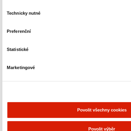
na zpracování ropy a na výrobu, distribuci a prodej
pohonných hmot a petrochemických produktů –
Výběr
zejména plastů a hnojiv. Ve všech těchto oblastech
Technicky nutné
souhlasu
patří k významným hráčům na českém i
středoevropském trhu. Do skupiny ORLEN
Unipetrol spadají rafinérie a výrobní závody v
Preferenční
Litvínově a Kralupech nad Vltavou, společnost
Paramo v Pardubicích, neratovická společnost
Spolana, otrokovická společnost REMAQ,
výzkumné centrum v Brně a inženýrská projektová
Statistické
společnost ORLEN Projekt. Součástí ORLEN
Unipetrolu je i síť čerpacích stanic ORLEN v Česku,
na Slovensku a v Maďarsku. ORLEN Unipetrol je v
Marketingové
České republice jedna z největších firem z hlediska
obratu. Zaměstnává přes 3 300 lidí. ORLEN
Unipetrol je také společensky odpovědnou
společností, a to zejména v oblasti podpory
udržitelného rozvoje, vzdělávání, místních komunit
a životního prostředí. Potvrzením kvalitní péče o
zaměstnance je prestižní mezinárodní certifikát Top
Employer, který skupina získala v letech 2023, 2024
Povolit všechny cookies
a 2025, a řada dalších, národních ocenění. V roce
2005 se ORLEN Unipetrol stal součástí skupiny
ORLEN, která je největší energetickou firmou ve
střední Evropě.
Povolit výběr