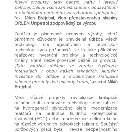
hlavní produkty, tedy benzín, naftu i letecký
petrolej. Děkuji všem zaměstnancům, dodavatelům
a obchodním partnerům za výbornou spolupráci,“
řekl
Milan Brejchal, člen představenstva skupiny
ORLEN Unipetrol zodpovědný za výrobu
.
Zarážka je plánované zastavení výroby, jehož
primárním důvodem je pravidelná údržba všech
technologií dle legislativních a technicko-
technologických požadavků. Je to také příležitost
realizovat investiční projekty a technologické
změny, které nelze provádět běžně za provozu.
„Tyto zarážky děláme ve zhruba čtyřletých
intervalech v obou našich rafinériích. Aktuální
investice do údržby a modernizace kralupské
rafinérie přesáhly dvě miliardy korun,“
uzavřel
Milan
Brejchal
.
Mezi klíčové projekty revitalizace kralupské
rafinérie patřila renovace technologického zařízení
na hydrogenaci plynového oleje, modernizace
reaktorů na jednotce fluidního katalytického
krakování (FCC) nebo modernizace dělících kolon
na různých výrobních jednotkách rafinérie. Součástí
údržbových prací byla i revize bezpečnostního