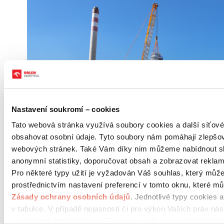
Nastavení soukromí – cookies
Tato webová stránka využívá soubory cookies a další síťové 
obsahovat osobní údaje. Tyto soubory nám pomáhají zlepšov
webových stránek. Také Vám díky nim můžeme nabídnout sl
anonymní statistiky, doporučovat obsah a zobrazovat reklam
Pro některé typy užití je vyžadován Váš souhlas, který může
prostřednictvím nastavení preferencí v tomto oknu, které mů
Zásady ochrany osobních údajů
. Jednotlivé typy cookies 
Skupina ORLEN Unipetro
l
je největší rafinérskou a
v tabulce. V případě nejasností či pro výkon Vašich práv ná
petrochemickou společností v Česku. Zaměřuje se
využít kontaktní údaje pověřence pro ochranu osobních údaj