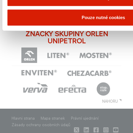
Kontakt:
Pavel Kaidl, tiskový mluvčí, telefon: +420
736 502 520, e-mail:
pavel.kaidl@orlenunipetrol.cz
Pouze nutné cookies
« zpět
ZNAČKY SKUPINY ORLEN
UNIPETROL
NAHORU
Hlavni strana
Mapa stranek
Právní ujednání
Zásady ochrany osobních údajů