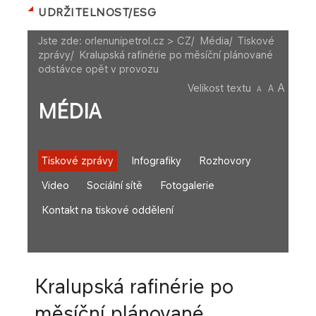
UDRŽITELNOST/ESG
Jste zde:
orlenunipetrol.cz > CZ
/
Média
/
Tiskové
zprávy
/
Kralupská rafinérie po měsíční plánované
odstávce opět v provozu
A
Velikost textu
A
A
MÉDIA
Tiskové zprávy
Infografiky
Rozhovory
Video
Sociální sítě
Fotogalerie
Kontakt na tiskové oddělení
Kralupská rafinérie po
měsíční plánované