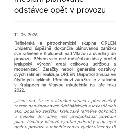
odstávce opět v provozu
12-05-2026
Rafinérská a petrochemická skupina ORLEN
Unipetrol úspěšně dokončila plánovanou zarážku
své rafinérie v Kralupech nad Vltavou a uvedla ji do
provozu. Během více než měsíční odstávky prošel
kralupský výrobní areál celkovou údržbou a
modernizací. Zarážky neboli generální odstávky
svých rafinérií realizuje ORLEN Unipetrol zhruba ve
čtyřletých cyklech. Předchozí zarážka se v rafinérii
v Kralupech na Vltavou uskutečnila na jaře roku
2022.
„Jsem rád, že se v aktuální situaci i přes značný
rozsah naplánovaných údržbářských a investičních
akcí podařilo zarážku kralupské rafinérie dokončit
o několik dní dříve, než předpokládal původní
plán. Všechny klíčové výrobní jednotky jsou nyní
opět v provozu a rafinérie znovu vyrábí všechny tři