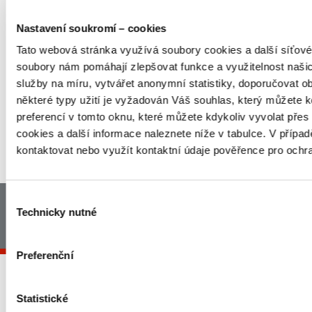
ZNAČKY SKUPINY ORLEN
UNIPETROL
Nastavení soukromí – cookies
Tato webová stránka využívá soubory cookies a další síťové 
soubory nám pomáhají zlepšovat funkce a využitelnost naš
služby na míru, vytvářet anonymní statistiky, doporučovat o
některé typy užití je vyžadován Váš souhlas, který můžete k
preferencí v tomto oknu, které můžete kdykoliv vyvolat přes
cookies a další informace naleznete níže v tabulce. V přípa
kontaktovat nebo využít kontaktní údaje pověřence pro ochr
NAHORU
Výběr
Hlavni strana
Mapa stranek
Právní ujednání
Technicky nutné
souhlasu
Zásady ochrany osobních údajů
Preferenční
Statistické