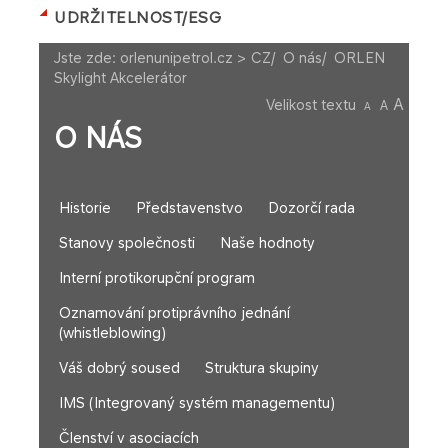
UDRŽITELNOST/ESG
Jste zde:
orlenunipetrol.cz > CZ
/
O nás
/
ORLEN
Skylight Akcelerátor
A
Velikost textu
A
A
O NÁS
Historie
Představenstvo
Dozorčí rada
Stanovy společnosti
Naše hodnoty
Interní protikorupční program
Oznamování protiprávního jednání
(whistleblowing)
Váš dobrý soused
Struktura skupiny
IMS (Integrovaný systém managementu)
Členství v asociacích