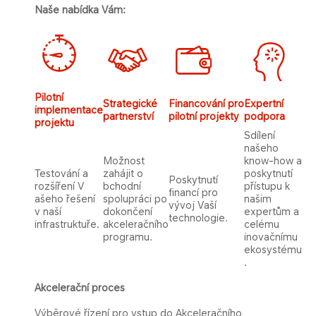
Naše nabídka Vám:​
Pilotní
Strategické
Financování pro
Expertní
im
plementace
partnerství
pilotní projekty
​​podpora
projektu
​​Sdílení
našeho
​Možnost
know-​how a​
​Testování a​
zahájit​ o​
poskytnutí
​Poskytnutí
rozšíření​ V​
bchodní​
přístupu k
financí pro
ašeho řešení ​
spolupráci po
našim
vývoj Vaší
v naší
dokončení
expertům a
technologie.
infrastruktuře.
akceleračního
celému
programu.
inovačnímu
ekosystému​​
.​
Akcelerační proces
Výběrové řízení pro vstup do Akceleračního