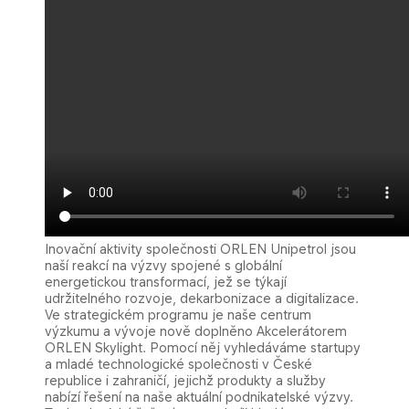
Inovační aktivity společnosti ORLEN Unip​etrol jsou
naší reakcí na výzvy spojené s globální
energetickou transformací, jež se týkají
udržitelného rozvoje, dekarbonizace a digitalizace.
Ve strategickém programu je naše centrum
výzkumu a vývoje nově doplněno
A
kcelerátorem
ORLEN
Sky
ligh
t
. Pomocí něj vyhledáváme startupy
a mladé technologické společnosti v České
republice i zahraničí, jejichž produkty a služby
nabízí řešení na naše aktuální p​odnikatelské výzvy.