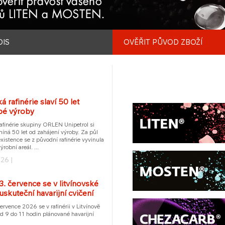
DIS
OVĚŘIT PŮVOD ZBOŽÍ
á rafinérie slaví 50 let
é výroby
afinérie skupiny ORLEN Unipetrol si
míná 50 let od zahájení výroby. Za půl
existence se z původní rafinérie vyvinula
robní areál. ...
26 |
3. července se v litvínovské
 uskuteční havarijní cvičení
července 2026 se v rafinérii v Litvínově
d 9 do 11 hodin plánované havarijní