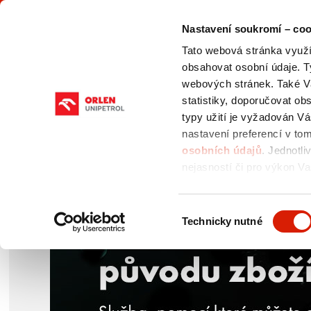
Nastavení soukromí – coo
Tato webová stránka využív
obsahovat osobní údaje. T
webových stránek. Také V
statistiky, doporučovat o
typy užití je vyžadován V
O NÁS
NABÍDKA
AKCIO
PRODUKTŮ
nastavení preferencí v to
osobních údajů
. Jednotli
nejasností či pro výkon Va
pověřence pro ochranu os
Výběr
Technicky nutné
souhlasu