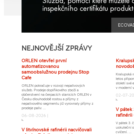
ECOVA
NEJNOVĚJŠÍ ZPRÁVY
ORLEN otevřel první
Kralupsk
automatizovanou
novodob
samoobslužnou prodejnu Stop
Kralupská r
Cafe
letos připo
století své 
ORLEN pokračuje v rozvoji nepalivových
v moderní vý
služeb. Prodeje doplňkového zboží a
občerstvení na čerpacích stanicích ORLEN v
02-07-20
Česku dlouhodobě rostou a příjmy z
nepalivového segmentu již vyrovnaly příjmy z
prodeje paliv. ...
V pátek 
rafinérii
06-08-2026 |
V pátek 3. 
uskuteční o
V litvínovské rafinérii nacvičovali
cvičení. ...