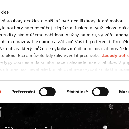
kies
Kontakty
english
á soubory cookies a další síťové identifikátory, které mohou
HLEDAT
yto soubory nám pomáhají zlepšovat funkce a využitelnost naši
ám díky nim můžeme nabídnout služby na míru, vytvářet anon
bsah a zobrazovat reklamu na základě Vašich preferencí. Pro něk
áš souhlas, který můžete kdykoliv změnit nebo odvolat prostředn
NÁŘI
MÉDIA
KARIÉRA
UDRŽITELNOS
mto oknu, které můžete kdykoliv vyvolat přes sekci
Zásady ochr
vé typy cookies a další informace naleznete níže v tabulce. V př
šich práv nás neváhejte kontaktovat nebo využít kontaktní údaj
obních údajů.
Preferenční
Statistické
Mark