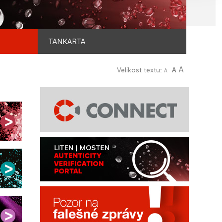
TANKARTA
A
Velikost textu:
A
A