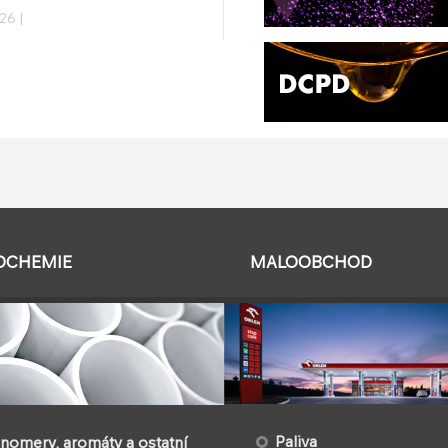
26 |
OCHEMIE
MALOOBCHOD
Paliva
omery, aromáty a ostatní