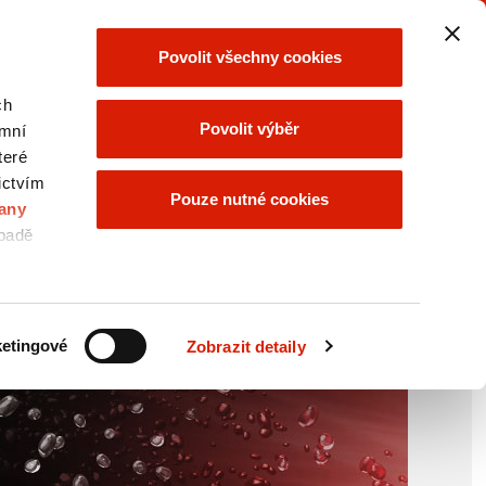
SKUPINA ORLEN
SKUPINA ORLEN
Povolit všechny cookies
UNIPETROL
vyberte
vyberte
ch
Povolit výběr
ymní
teré
ictvím
T/ESG
NABÍDKA SKUPINY
Pouze nutné cookies
any
ORLEN
ípadě
e
etingové
Zobrazit detaily