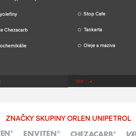
Stop Cafe
yolefiny​
Tankarta
e Chezacarb
Oleje a maziva
ochemikálie
VÍCE
ZNAČKY SKUPINY ORLEN UNIPETROL