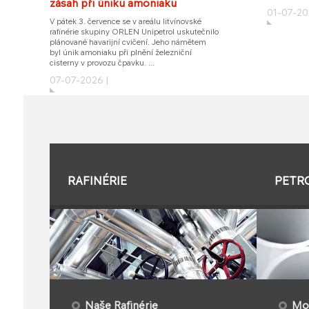
zásah při úniku amoniaku
01-07-20
V pátek 3. července se v areálu litvínovské
rafinérie skupiny ORLEN Unipetrol uskutečnilo
plánované havarijní cvičení. Jeho námětem
byl únik amoniaku při plnění železniční
cisterny v provozu čpavku. ...
07-07-2026 |
RAFINÉRIE
PETR
Naše Rafinérie
Mon