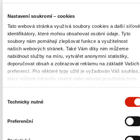
Seznamte se s komplexní obchodní nabídkou
skupiny ORLEN Unipetrol. Po zvolení příslušné
Nastavení soukromí – cookies
položky budete přesměrováni na internetovou
Tato webová stránka využívá soubory cookies a další síťové
stránku společnosti, která má ve své nabídce Vámi
hledaný výrobek nebo službu. Na každé cílové
identifikátory, které mohou obsahovat osobní údaje. Tyto
www stránce prezentujeme aktuální a podrobný
soubory nám pomáhají zlepšovat funkce a využitelnost
popis nabídky včetně nezbytných kontaktních údajů
našich webových stránek. Také Vám díky nim můžeme
na odborníky, kteří Vám poskytnou vyčerpávající
nabídnout služby na míru, vytvářet anonymní statistiky,
informace. Přehledy produktů a služeb jsou
doporučovat obsah a zobrazovat reklamu na základě Vašich
prezentovány v národních jazycích, a v rámci
některých položek také v angličtině.
preferencí. Pro některé typy užití je vyžadován Váš souhlas,
který můžete kdykoliv změnit nebo odvolat prostřednictvím
nastavení preferencí v tomto oknu, které můžete kdykoliv
vyvolat přes sekci
Zásady ochrany osobních údajů
.
Výběr
Zvolte výrobek
Jednotlivé typy cookies a další informace naleznete níže v
Technicky nutné
souhlasu
tabulce. V případě nejasností či pro výkon Vašich práv nás
Motorové pohonné hmoty
neváhejte kontaktovat nebo využít kontaktní údaje pověřenc
Preferenční
pro ochranu osobních údajů.
Propan, butan & LPG
Procesní oleje