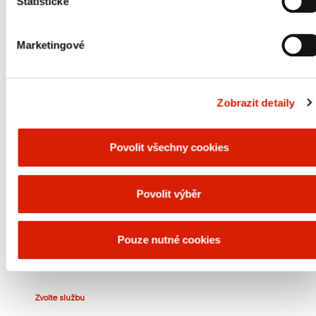
Statistické
Ostatní rafinérské produkty
Marketingové
Asfalty
Asfaltové výrobky
Zemědělská chemie
Zobrazit detaily
Etylen, propylen & jiné petrochemické výrobky
Povolit všechny cookies
Polyolefiny
Koks
Povolit výběr
Kapalná síra
Parafínové gače
Pouze nutné cookies
Sorbenty a kompozitní materiály
Zvolte službu