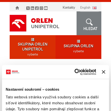
Kontakty
english
HLEDAT
SKUPINA ORLEN
SKUPINA ORLEN
UNIPETROL
vyberte
vyberte
O NÁS
NABÍDKA
PRODUKTŮ
Nastavení soukromí – cookies
AKCIONÁŘI
MÉDIA
KARIÉRA
Tato webová stránka využívá soubory cookies a další
NABÍDKA SKUPINY
síťové identifikátory, které mohou obsahovat osobní
ORLEN
údaje. Tyto soubory nám pomáhají zlepšovat funkce a