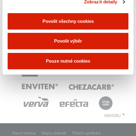
Zobrazit detaily
Archiv
Povolit všechny cookies
Povolit výběr
ZNAČKY SKUPINY ORLEN
UNIPETROL
Pouze nutné cookies
NAHORU
Hlavni strana
Mapa stranek
Právní ujednání