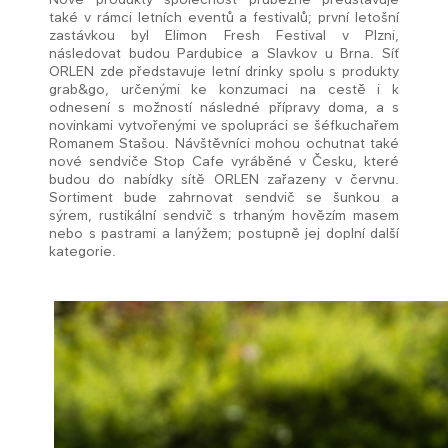
také v rámci letních eventů a festivalů; první letošní
zastávkou byl Elimon Fresh Festival v Plzni,
následovat budou Pardubice a Slavkov u Brna. Síť
ORLEN zde představuje letní drinky spolu s produkty
grab&go, určenými ke konzumaci na cestě i k
odnesení s možností následné přípravy doma, a s
novinkami vytvořenými ve spolupráci se šéfkuchařem
Romanem Stašou. Návštěvníci mohou ochutnat také
nové sendviče Stop Cafe vyráběné v Česku, které
budou do nabídky sítě ORLEN zařazeny v červnu.
Sortiment bude zahrnovat sendvič se šunkou a
sýrem, rustikální sendvič s trhaným hovězím masem
nebo s pastrami a lanýžem; postupně jej doplní další
kategorie.