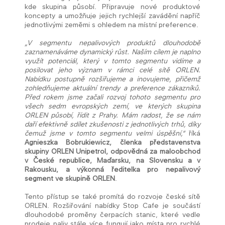
kde skupina působí. Připravuje nové produktové
koncepty a umožňuje jejich rychlejší zavádění napříč
jednotlivými zeměmi s ohledem na místní preference.
„V segmentu nepalivových produktů dlouhodobě
zaznamenáváme dynamický růst. Naším cílem je naplno
využít potenciál, který v tomto segmentu vidíme a
posilovat jeho význam v rámci celé sítě ORLEN.
Nabídku postupně rozšiřujeme a inovujeme, přičemž
zohledňujeme aktuální trendy a preference zákazníků.
Před rokem jsme začali rozvoj tohoto segmentu pro
všech sedm evropských zemí, ve kterých skupina
ORLEN působí, řídit z Prahy. Mám radost, že se nám
daří efektivně sdílet zkušenosti z jednotlivých trhů, díky
čemuž jsme v tomto segmentu velmi úspěšní,“
říká
Agnieszka Bobrukiewicz, členka představenstva
skupiny ORLEN Unipetrol, odpovědná za maloobchod
v České republice, Maďarsku, na Slovensku a v
Rakousku, a výkonná ředitelka pro nepalivový
segment ve skupině ORLEN
.
Tento přístup se také promítá do rozvoje české sítě
ORLEN. Rozšiřování nabídky Stop Cafe je součástí
dlouhodobé proměny čerpacích stanic, které vedle
prodeje paliv stále více fungují jako místa pro rychlé