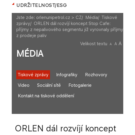
UDRŽITELNOST/ESG
Jste zde:
orlenunipetrol.cz > CZ
/
Média
/
Tiskové
zprávy
/
ORLEN dál rozvíjí koncept Stop Cafe:
příjmy z nepalivového segmentu již vyrovnaly příjmy
z prodeje paliv
A
Velikost textu
A
A
MÉDIA
Tiskové zprávy
Infografiky
Rozhovory
Video
Sociální sítě
Fotogalerie
Kontakt na tiskové oddělení
ORLEN dál rozvíjí koncept