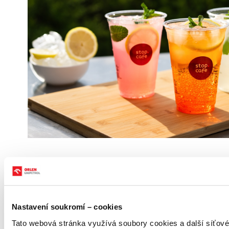
​ORLEN – mezinárodní síť pohonných hmot, energií
a občerstvení
Síť čerpacích stanic ORLEN je součástí skupiny
ORLEN Unipetrol, vlastněné mezinárodní skupinou
ORLEN, která provozuje více než 3 500 čerpacích
Nastavení soukromí – cookies
stanic ve střední Evropě v sedmi zemích - v Polsku,
Tato webová stránka využívá soubory cookies a další síťové 
Česku, Německu, Litvě, Maďarsku, Rakousku a na