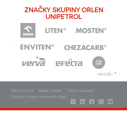
ZNAČKY SKUPINY ORLEN
UNIPETROL
NAHORU
Hlavni strana
Mapa stranek
Právní ujednání
Zásady ochrany osobních údajů