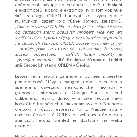
občerstvení, nákupy na cestách a nově i dobíjení
elektromobilů. Rozvoj elektromobility přitom doplňuje
širší strategii ORLEN budovat ze svých stanic
multifunkční zázemí pro různé potřeby zákazníků.
„Také v české síti ORLEN se ukazuje, že zákazníci dnes
od čerpacích stanic očekávají mnohem více než jen
kvalitní paliva. I proto příjmy z nepalivového segmentu
na čerpacích stanicích ORLEN poprvé vyrovnaly příjmy
z prodeje paliv. Je to pro nás potvrzením, že rozvoj
služeb, občerstvení i dalších forem mobility je
správným směrem,“
říká
Rostislav Moravec, ředitel
sítě čerpacích stanic ORLEN v Česku
.
Letošní letní nabídka zahrnuje smoothies z čerstvé
pomerančové šťávy s mangem nebo ananasem a
špenátem, osvěžující nealkoholické limonády –
grepovou, citronovou a Orange Spritz s chutí
oblíbeného letního drinku – a také ledové kávy,
konkrétně frappé s chutí makadamiových oříšků nebo
grepový a růžový espresso tonic. Nápoje jsou v
nabídce české sítě ORLEN na vybraných čerpacích
stanicích, jejichž přehled je dostupný na webu
orlen.cz.
Nové produkty společnost průběžně představuje