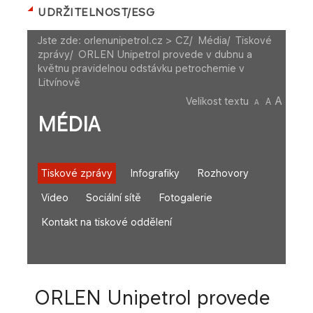
UDRŽITELNOST/ESG
Jste zde:
orlenunipetrol.cz > CZ
/
Média
/
Tiskové
zprávy
/
ORLEN Unipetrol provede v dubnu a
květnu pravidelnou odstávku petrochemie v
Litvínově
A
Velikost textu
A
A
MÉDIA
Tiskové zprávy
Infografiky
Rozhovory
Video
Sociální sítě
Fotogalerie
Kontakt na tiskové oddělení
ORLEN Unipetrol provede