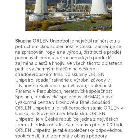
Skupina ORLEN Unipetrol
je největší rafinérskou a
petrochemickou společností v Česku. Zaměřuje se
na zpracování ropy a na výrobu, distribuci a prodej
pohonných hmot a petrochemických produktů –
zejména plastů a hnojiv. Ve všech těchto oblastech
patří k významným​ hráčům na českém i
středoevropském trhu. Do skupiny ORLEN
Unipetrol spadají rafinérie a výrobní závody v
Litvínově a Kralupech nad Vltavou, společnost
Paramo v Pardubicích, neratovická společnost
Spolana, otrokovická společnost REMAQ a dvě
výzkumná centra v Litvínově a Brně. Součástí
ORLEN Unipetrolu je i síť čerpacích stanic ORLEN v
Česku, na Slovensku a v Maďarsku. ORLEN
Unipetrol je v České republice jedna z největších
firem z hlediska obratu. Zaměstnává přes 6 000 lidí.
ORLEN Unipetrol je také společensky odpovědnou
společností, a to zejména v oblasti podpory