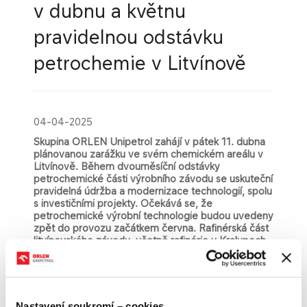
v dubnu a květnu
pravidelnou odstávku
petrochemie v Litvínově
04-04-2025
Skupina ORLEN Unipetrol zahájí v pátek 11. dubna
plánovanou zarážku ve svém chemickém areálu v
Litvínově. Během dvouměsíční odstávky
petrochemic​ké části výrobního závodu se uskuteční
pravidelná údržba a modernizace technologií, spolu
s investičními projekty. Očekává se, že
petrochemické výrobní technologie budou uvedeny
zpět do provozu začátkem června. Rafinérská část
litvínovského závodu, včetně rafinérie v Kralupech
nad Vltavou, tedy výroba pohonných hmot a
agrochemických produktů, zůstane v plném v
provozu.
Skupina ORLEN Unipetrol provádí​ zarážku, tedy
Nastavení soukromí – cookies