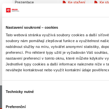
Prezentace
Ke stažení
Ke st
Telekonference
Ke stažení
Ke st
ZNAČKY SKUPINY ORLEN
Nastavení soukromí – cookies
UNIPETROL
Tato webová stránka využívá soubory cookies a další síťové 
soubory nám pomáhají zlepšovat funkce a využitelnost na
nabídnout služby na míru, vytvářet anonymní statistiky, do
preferencí. Pro některé typy užití je vyžadován Váš souhlas
nastavení preferencí v tomto oknu, které můžete kdykoliv vy
Jednotlivé typy cookies a další informace naleznete níže v t
neváhejte kontaktovat nebo využít kontaktní údaje pověřenc
NAHORU
Výběr
Technicky nutné
souhlasu
Hlavni strana
Mapa stranek
Právní ujednání
Zásady ochrany osobních údajů
Preferenční