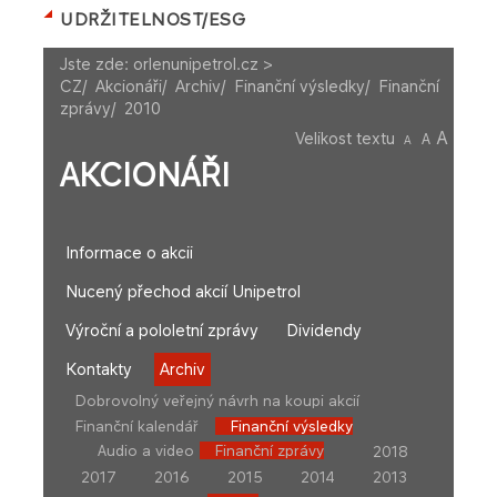
UDRŽITELNOST/ESG
Jste zde:
orlenunipetrol.cz >
CZ
/
Akcionáři
/
Archiv
/
Finanční výsledky
/
Finanční
zprávy
/
2010
A
Velikost textu
A
A
AKCIONÁŘI
Informace o akcii
Nucený přechod akcií Unipetrol
Výroční a pololetní zprávy
Dividendy
Kontakty
Archiv
Dobrovolný veřejný návrh na koupi akcií
Finanční kalendář
Finanční výsledky
Audio a video
Finanční zprávy
2018
2017
2016
2015
2014
2013